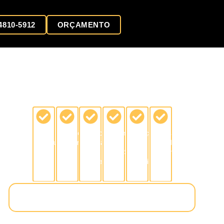
 4810-5912
ORÇAMENTO
Atendimento
Projetos
Fabricação
Pagamento
Serviço
Vários
Premium
Personalizados
própria
com
limpo
Modelos
e
BNDES
e
Disponíveis
rápida
organizado
VER MODELOS DE DIVISÓRIAS PARA
ESCRITÓRIO