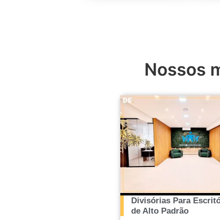
Nossos m
Divisórias Para Escritó
de Alto Padrão