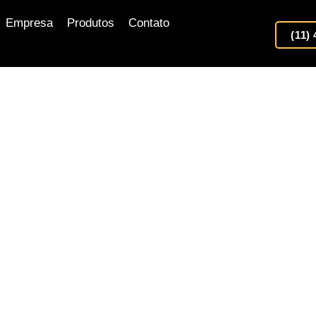
Empresa
Produtos
Contato
(11)
Há mais de 20 anos, somos
especializados em fabricação e
ontagem rápida de divisórias para
itório, sala comercial, loja, indústria e
empresa.