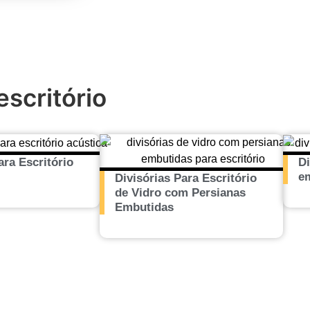
scritório
ara Escritório
Di
e
Divisórias Para Escritório
de Vidro com Persianas
Embutidas