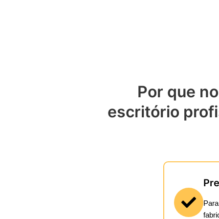
Por que no
escritório pro
Pre
Para
fabr