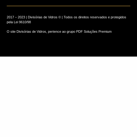
2017 – 2023 | Divisórias de Vidros © | Todos os direitos reservados e protegidos
pela
Lei 9610/98
O site Divisórias de Vidros, pertence ao grupo PDF Soluções Premium