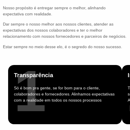
Nosso propósito é entregar sempre o melhor, alinhando
expectativa com realidade.
Dar sempre o nosso melhor aos nossos clientes, atender as
expectativas dos nossos colaboradores e ter o melhor
relacionamento com nossos fornecedores e parceiros de negócios.
Estar sempre no meio desse elo, é o segredo do nosso sucesso.
1
Transparência
Pilares
Só é bom pra gente, se for bom para o cliente,
T
que
colaboradores e fornecedores. Alinhamos expectativas
s
com a realidade em todos os nossos processos
A
nos
sustentam